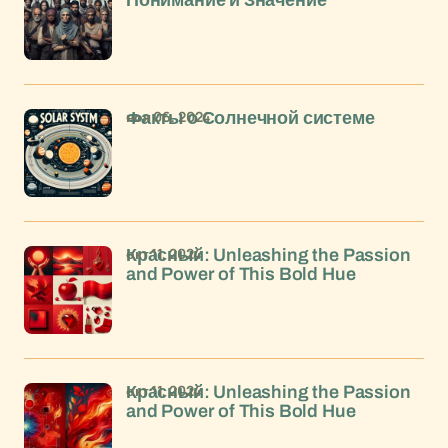
Понимание и Значение
ноя 06, 2024
Факты о Солнечной системе
окт 11, 2024
Красный: Unleashing the Passion
and Power of This Bold Hue
окт 11, 2024
Красный: Unleashing the Passion
and Power of This Bold Hue