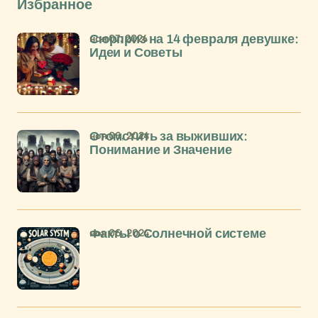
Избранное
ноя 07, 2024
Сюрприз на 14 февраля девушке:
Идеи и Советы
ноя 06, 2024
Отомстить за выживших:
Понимание и Значение
ноя 06, 2024
Факты о Солнечной системе