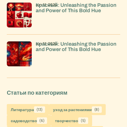
окт 11, 2024
Красный: Unleashing the Passion
and Power of This Bold Hue
окт 11, 2024
Красный: Unleashing the Passion
and Power of This Bold Hue
Статьи по категориям
Литература
(13)
уход за растениями
(8)
садоводство
(6)
творчество
(5)