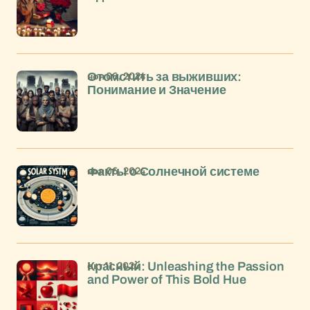
ноя 06, 2024
Отомстить за выживших:
Понимание и Значение
ноя 06, 2024
Факты о Солнечной системе
окт 11, 2024
Красный: Unleashing the Passion
and Power of This Bold Hue