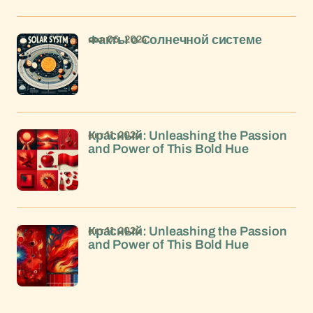
ноя 06, 2024
Факты о Солнечной системе
окт 11, 2024
Красный: Unleashing the Passion
and Power of This Bold Hue
окт 11, 2024
Красный: Unleashing the Passion
and Power of This Bold Hue