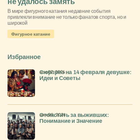
не удалось замять
В мире фигурного катания недавние события
привлекли внимание не только фанатов спорта, но и
широкой
Фигурное катание
Избранное
ноя 07, 2024
Сюрприз на 14 февраля девушке:
Идеи и Советы
ноя 06, 2024
Отомстить за выживших:
Понимание и Значение