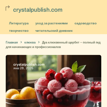
crystalpublish.com
Литература
уход за растениями
садоводство
творчество
читательский дневник
Главная
клюква
Дуа клюквенный щербет — полный гид
для начинающих и профессионалов
crystalpublish.com
янв 28, 2026