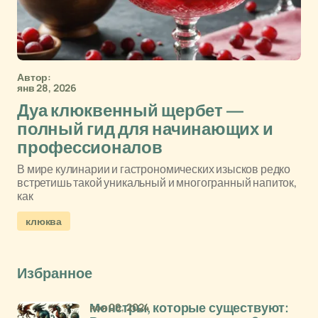
Автор:
янв 28, 2026
Дуа клюквенный щербет —
полный гид для начинающих и
профессионалов
В мире кулинарии и гастрономических изысков редко
встретишь такой уникальный и многогранный напиток,
как
клюква
Избранное
ноя 09, 2024
Монстры, которые существуют: