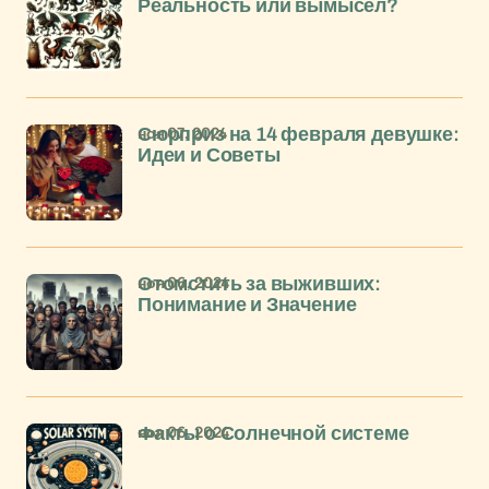
Реальность или вымысел?
ноя 07, 2024
Сюрприз на 14 февраля девушке:
Идеи и Советы
ноя 06, 2024
Отомстить за выживших:
Понимание и Значение
ноя 06, 2024
Факты о Солнечной системе