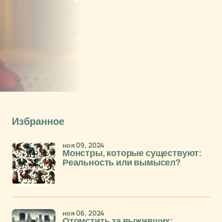
Избранное
ноя 09, 2024
Монстры, которые существуют:
Реальность или вымысел?
ноя 06, 2024
Отомстить за выживших: