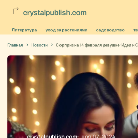
crystalpublish.com
Литература
уход за растениями
садоводство
т
Главная
Новости
Сюрприз на 14 февраля девушке: Идеи и 
crystalpublish.com
ноя 07, 2024