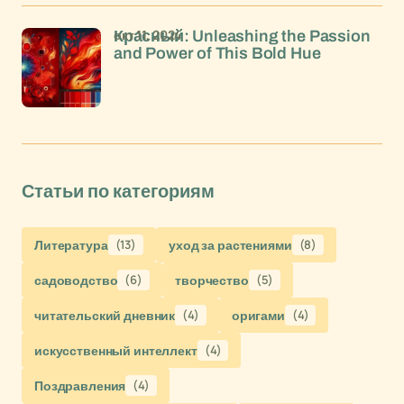
окт 11, 2024
Красный: Unleashing the Passion
and Power of This Bold Hue
Статьи по категориям
Литература
(13)
уход за растениями
(8)
садоводство
(6)
творчество
(5)
читательский дневник
(4)
оригами
(4)
искусственный интеллект
(4)
Поздравления
(4)