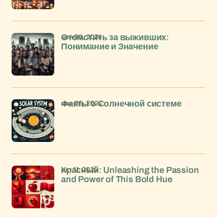
ноя 06, 2024
Отомстить за выживших:
Понимание и Значение
ноя 06, 2024
Факты о Солнечной системе
окт 11, 2024
Красный: Unleashing the Passion
and Power of This Bold Hue