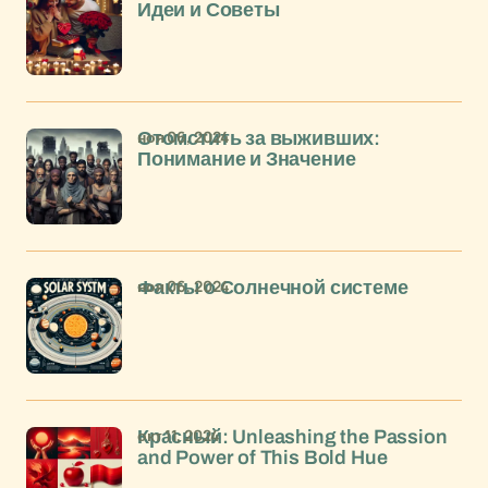
Идеи и Советы
ноя 06, 2024
Отомстить за выживших:
Понимание и Значение
ноя 06, 2024
Факты о Солнечной системе
окт 11, 2024
Красный: Unleashing the Passion
and Power of This Bold Hue