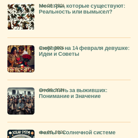
ноя 09, 2024
Монстры, которые существуют:
Реальность или вымысел?
ноя 07, 2024
Сюрприз на 14 февраля девушке:
Идеи и Советы
ноя 06, 2024
Отомстить за выживших:
Понимание и Значение
ноя 06, 2024
Факты о Солнечной системе