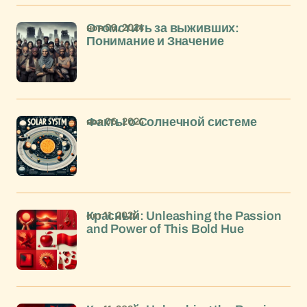
ноя 06, 2024
Отомстить за выживших:
Понимание и Значение
ноя 06, 2024
Факты о Солнечной системе
окт 11, 2024
Красный: Unleashing the Passion
and Power of This Bold Hue