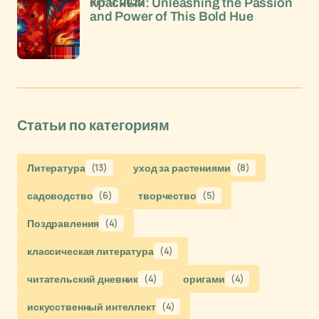
окт 11, 2024
Красный: Unleashing the Passion
and Power of This Bold Hue
Статьи по категориям
Литература
(13)
уход за растениями
(8)
садоводство
(6)
творчество
(5)
Поздравления
(4)
классическая литература
(4)
читательский дневник
(4)
оригами
(4)
искусственный интеллект
(4)