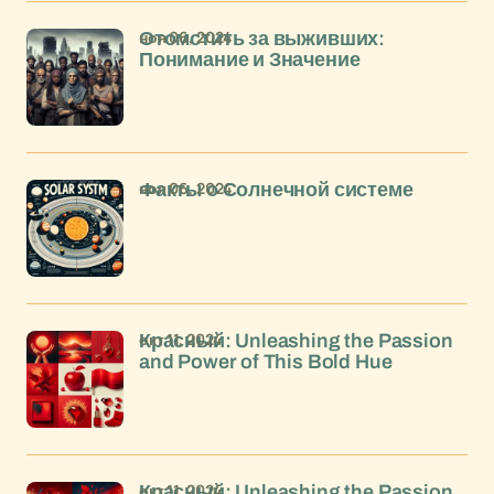
ноя 06, 2024
Отомстить за выживших:
Понимание и Значение
ноя 06, 2024
Факты о Солнечной системе
окт 11, 2024
Красный: Unleashing the Passion
and Power of This Bold Hue
окт 11, 2024
Красный: Unleashing the Passion