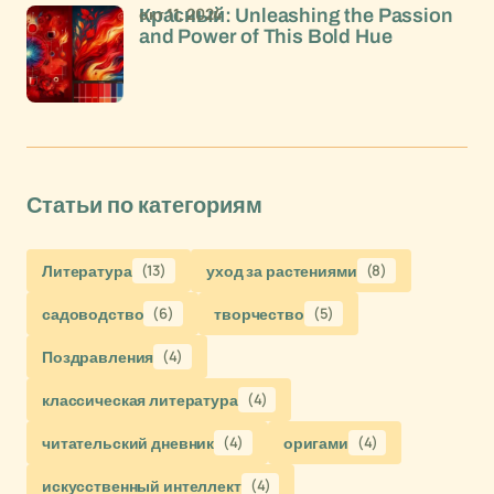
окт 11, 2024
Красный: Unleashing the Passion
and Power of This Bold Hue
Статьи по категориям
Литература
(13)
уход за растениями
(8)
садоводство
(6)
творчество
(5)
Поздравления
(4)
классическая литература
(4)
читательский дневник
(4)
оригами
(4)
искусственный интеллект
(4)