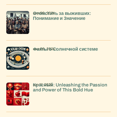
ноя 06, 2024
Отомстить за выживших:
Понимание и Значение
ноя 06, 2024
Факты о Солнечной системе
окт 11, 2024
Красный: Unleashing the Passion
and Power of This Bold Hue