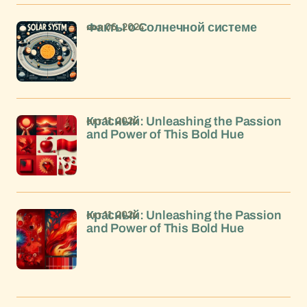
ноя 06, 2024
Факты о Солнечной системе
окт 11, 2024
Красный: Unleashing the Passion
and Power of This Bold Hue
окт 11, 2024
Красный: Unleashing the Passion
and Power of This Bold Hue