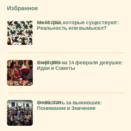
Избранное
ноя 09, 2024
Монстры, которые существуют:
Реальность или вымысел?
ноя 07, 2024
Сюрприз на 14 февраля девушке:
Идеи и Советы
ноя 06, 2024
Отомстить за выживших:
Понимание и Значение