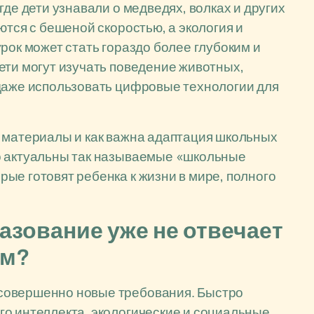
где дети узнавали о медведях, волках и других
ются с бешеной скоростью, а экология и
рок может стать гораздо более глубоким и
ети могут изучать поведение животных,
 даже использовать цифровые технологии для
е материалы и как важна адаптация школьных
о актуальны так называемые «школьные
ые готовят ребенка к жизни в мире, полного
зование уже не отвечает
ям?
совершенно новые требования. Быстро
о интеллекта, экологические и социальные