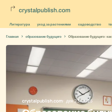
crystalpublish.com
Литература
уход за растениями
садоводство
т
Главная
образование будущего
Образование будущего: как
crystalpublish.com
дек 23, 2025