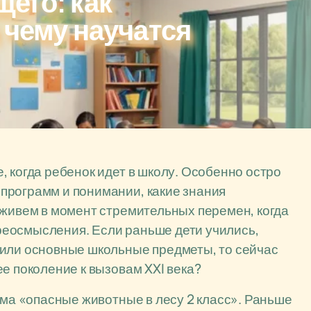
его: как
 чему научатся
 когда ребенок идет в школу. Особенно остро
программ и понимании, какие знания
 живем в момент стремительных перемен, когда
еосмысления. Если раньше дети учились,
 или основные школьные предметы, то сейчас
е поколение к вызовам XXI века?
ема «опасные животные в лесу 2 класс». Раньше