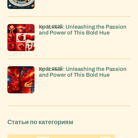
окт 11, 2024
Красный: Unleashing the Passion
and Power of This Bold Hue
окт 11, 2024
Красный: Unleashing the Passion
and Power of This Bold Hue
Статьи по категориям