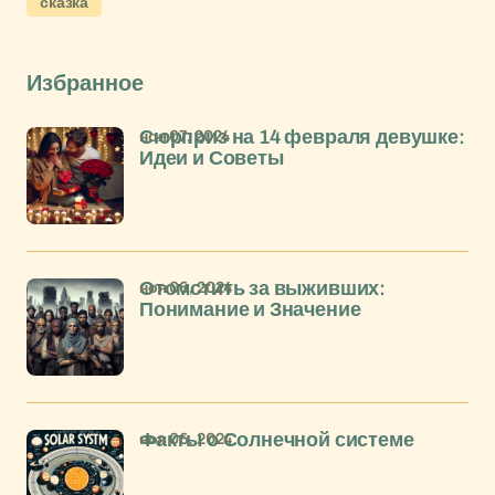
сказка
Избранное
ноя 07, 2024
Сюрприз на 14 февраля девушке:
Идеи и Советы
ноя 06, 2024
Отомстить за выживших:
Понимание и Значение
ноя 06, 2024
Факты о Солнечной системе