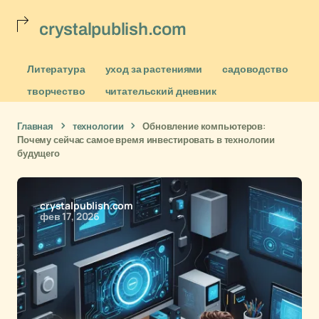
crystalpublish.com
Литература
уход за растениями
садоводство
творчество
читательский дневник
Главная
технологии
Обновление компьютеров:
Почему сейчас самое время инвестировать в технологии
будущего
crystalpublish.com
фев 17, 2026