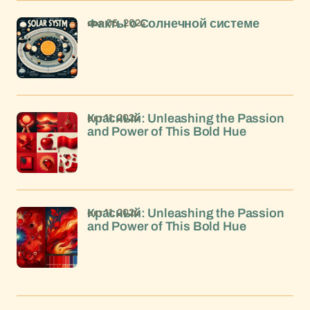
ноя 06, 2024
Факты о Солнечной системе
окт 11, 2024
Красный: Unleashing the Passion
and Power of This Bold Hue
окт 11, 2024
Красный: Unleashing the Passion
and Power of This Bold Hue