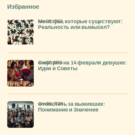
Избранное
ноя 09, 2024
Монстры, которые существуют:
Реальность или вымысел?
ноя 07, 2024
Сюрприз на 14 февраля девушке:
Идеи и Советы
ноя 06, 2024
Отомстить за выживших:
Понимание и Значение