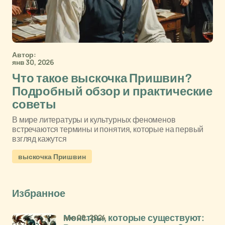
Автор:
янв 30, 2026
Что такое выскочка Пришвин?
Подробный обзор и практические
советы
В мире литературы и культурных феноменов
встречаются термины и понятия, которые на первый
взгляд кажутся
выскочка Пришвин
Избранное
ноя 09, 2024
Монстры, которые существуют: