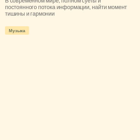
В современном мире, полном суеты и
постоянного потока информации, найти момент
тишины и гармонии
Музыка