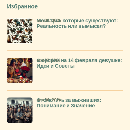
Избранное
ноя 09, 2024
Монстры, которые существуют:
Реальность или вымысел?
ноя 07, 2024
Сюрприз на 14 февраля девушке:
Идеи и Советы
ноя 06, 2024
Отомстить за выживших:
Понимание и Значение