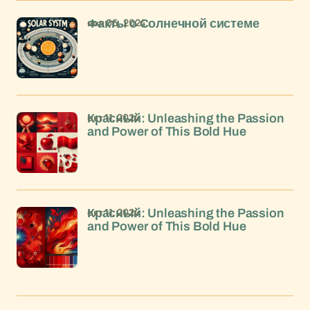
ноя 06, 2024
Факты о Солнечной системе
окт 11, 2024
Красный: Unleashing the Passion
and Power of This Bold Hue
окт 11, 2024
Красный: Unleashing the Passion
and Power of This Bold Hue