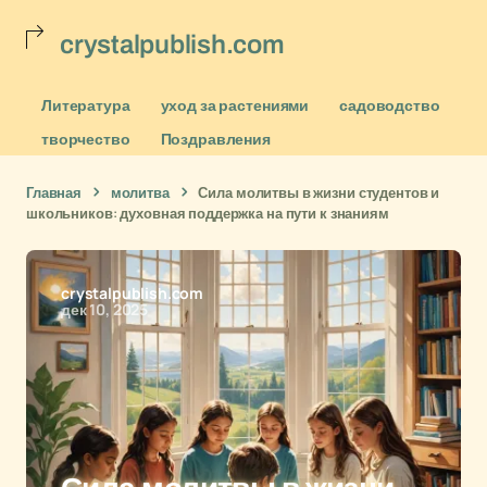
crystalpublish.com
Литература
уход за растениями
садоводство
творчество
Поздравления
Главная
молитва
Сила молитвы в жизни студентов и
школьников: духовная поддержка на пути к знаниям
crystalpublish.com
дек 10, 2025