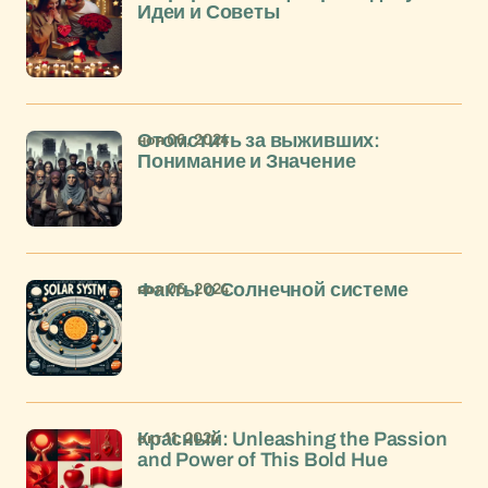
Идеи и Советы
ноя 06, 2024
Отомстить за выживших:
Понимание и Значение
ноя 06, 2024
Факты о Солнечной системе
окт 11, 2024
Красный: Unleashing the Passion
and Power of This Bold Hue