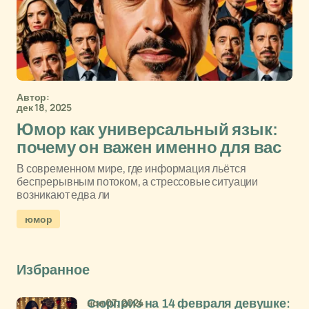
Автор:
дек 18, 2025
Юмор как универсальный язык:
почему он важен именно для вас
В современном мире, где информация льётся
беспрерывным потоком, а стрессовые ситуации
возникают едва ли
юмор
Избранное
ноя 07, 2024
Сюрприз на 14 февраля девушке: