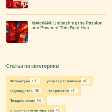
окт 11, 2024
Красный: Unleashing the Passion
and Power of This Bold Hue
Статьи по категориям
Литература
(13)
уход за растениями
(8)
садоводство
(6)
творчество
(5)
Поздравления
(4)
классическая литература
(4)