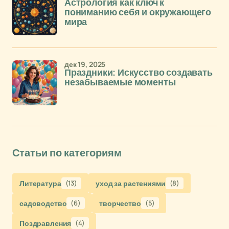
Астрология как ключ к
пониманию себя и окружающего
мира
дек 19, 2025
Праздники: Искусство создавать
незабываемые моменты
Статьи по категориям
Литература
(13)
уход за растениями
(8)
садоводство
(6)
творчество
(5)
Поздравления
(4)