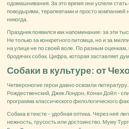
одомашнивания. За это время они успели стать
поводырями, терапевтами и просто компанией н
никогда.
Праздник появился как напоминание: за эти тыс
Не только за конкретного питомца, но и за ми
на улице не по своей воле. По разным оценкам,
бродячих собак. Цифра, которая заставляет дум
Собаки в культуре: от Чех
Четвероногие герои давно освоили литературу. 
Рождественский, Джек Лондон, Конан Дойл - спи
программа классического филологического факу
Собака в тексте - удобная оптика. Через неё лег
нежность, трусость или достоинство. Муму Тур