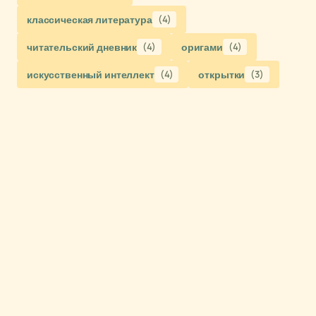
классическая литература
(4)
читательский дневник
(4)
оригами
(4)
искусственный интеллект
(4)
открытки
(3)