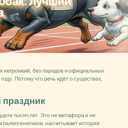
обак: лучший
в
ик негромкий, без парадов и официальных
 году. Потому что речь идёт о существах,
 праздник
цати тысяч лет. Это не метафора и не
м палеогенетиков, насчитывает история