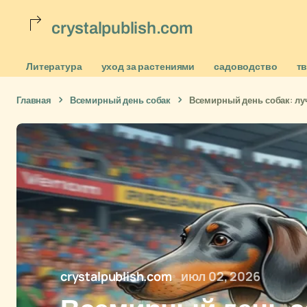
crystalpublish.com
Литература
уход за растениями
садоводство
т
Главная
Всемирный день собак
Всемирный день собак: луч
crystalpublish.com
июл 02, 2026