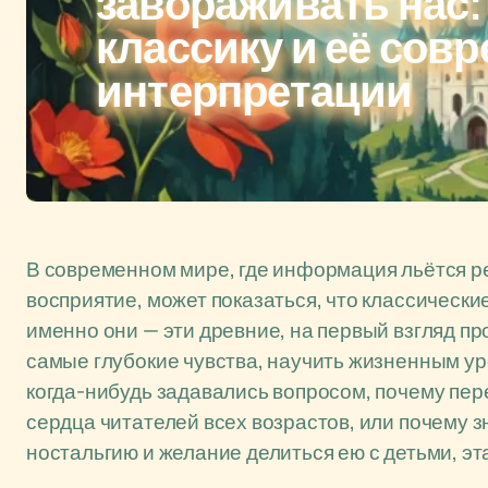
завораживать нас:
классику и её сов
интерпретации
В современном мире, где информация льётся ре
восприятие, может показаться, что классически
именно они — эти древние, на первый взгляд п
самые глубокие чувства, научить жизненным ур
когда-нибудь задавались вопросом, почему пере
сердца читателей всех возрастов, или почему 
ностальгию и желание делиться ею с детьми, эта