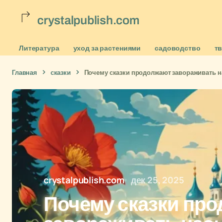
crystalpublish.com
Литература
уход за растениями
садоводство
т
Главная
сказки
Почему сказки продолжают завораживать на
crystalpublish.com
дек 25, 2025
Почему сказки пр