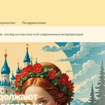
ворчество
Поздравления
с: взгляд на классику и её современные интерпретации
одолжают