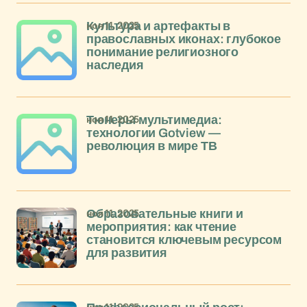
ноя 11, 2025
Культура и артефакты в
православных иконах: глубокое
понимание религиозного
наследия
ноя 11, 2025
Тюнеры мультимедиа:
технологии Gotview —
революция в мире ТВ
ноя 11, 2025
Образовательные книги и
мероприятия: как чтение
становится ключевым ресурсом
для развития
ноя 11, 2025