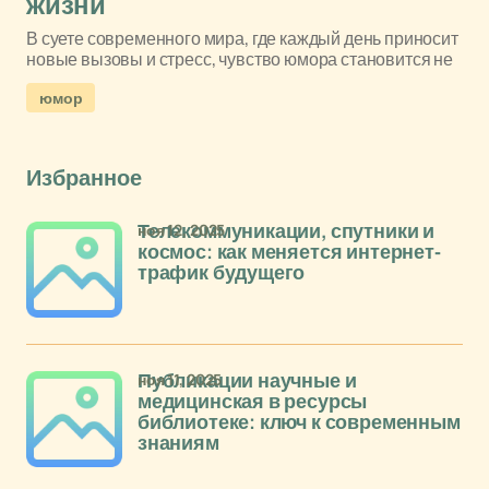
жизни
В суете современного мира, где каждый день приносит
новые вызовы и стресс, чувство юмора становится не
юмор
Избранное
ноя 12, 2025
Телекоммуникации, спутники и
космос: как меняется интернет-
трафик будущего
ноя 11, 2025
Публикации научные и
медицинская в ресурсы
библиотеке: ключ к современным
знаниям