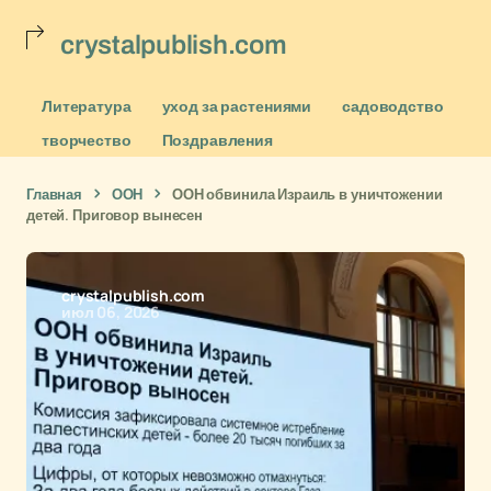
crystalpublish.com
Литература
уход за растениями
садоводство
творчество
Поздравления
Главная
ООН
ООН обвинила Израиль в уничтожении
детей. Приговор вынесен
crystalpublish.com
июл 06, 2026