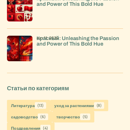
and Power of This Bold Hue
окт 11, 2024
Красный: Unleashing the Passion
and Power of This Bold Hue
Статьи по категориям
Литература
(13)
уход за растениями
(8)
садоводство
(6)
творчество
(5)
Поздравления
(4)