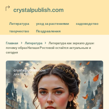
crystalpublish.com
Литература
уход за растениями
садоводство
творчество
Поздравления
Главная
Литература
Литература как зеркало души:
почему образ Наташи Ростовой остаётся актуальным и
сегодня
crystalpublish.com
дек 15, 2025