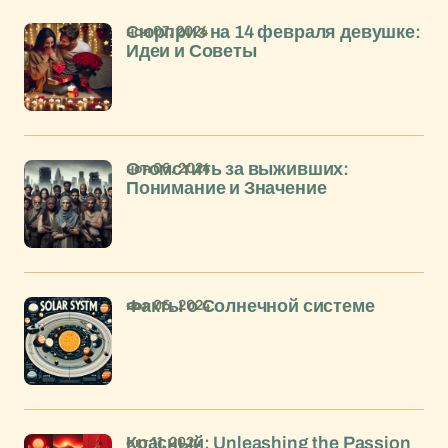
ноя 07, 2024
Сюрприз на 14 февраля девушке:
Идеи и Советы
ноя 06, 2024
Отомстить за выживших:
Понимание и Значение
ноя 06, 2024
Факты о Солнечной системе
окт 11, 2024
Красный: Unleashing the Passion