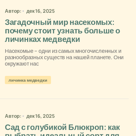
Автор:
дек 16, 2025
Загадочный мир насекомых:
почему стоит узнать больше о
личинках медведки
Насекомые – одни из самых многочисленных и
разнообразных существ на нашей планете. Они
окружают нас
личинка медведки
Автор:
дек 16, 2025
Сад с голубикой Блюкроп: как
выбрать идеальный сорт для