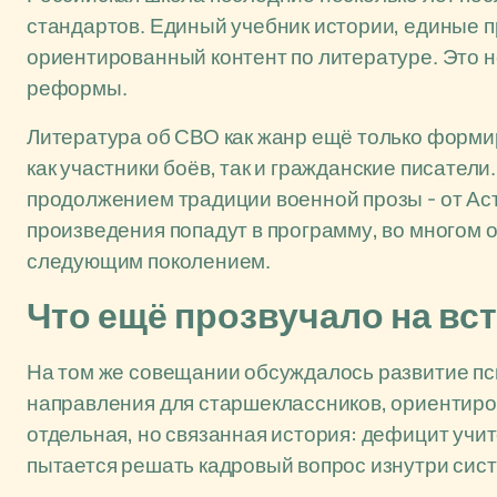
стандартов. Единый учебник истории, единые п
ориентированный контент по литературе. Это н
реформы.
Литература об СВО как жанр ещё только формир
как участники боёв, так и гражданские писатели
продолжением традиции военной прозы - от Ас
произведения попадут в программу, во многом о
следующим поколением.
Что ещё прозвучало на вс
На том же совещании обсуждалось развитие пс
направления для старшеклассников, ориентиро
отдельная, но связанная история: дефицит учит
пытается решать кадровый вопрос изнутри сис