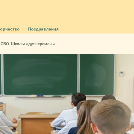
ворчество
Поздравления
б СВО. Школы ждут перемены