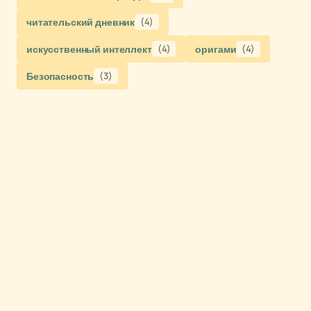
читательский дневник
(4)
искусственный интеллект
(4)
оригами
(4)
Безопасность
(3)