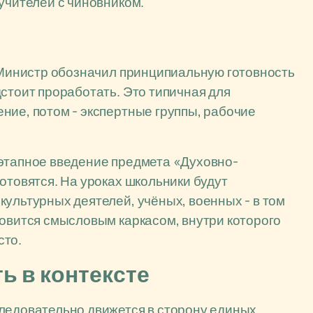
учителей с чиновником.
. Министр обозначил принципиальную готовность
стоит проработать. Это типичная для
ние, потом - экспертные группы, рабочие
оэтапное введение предмета «Духовно-
отовятся. На уроках школьники будут
культурных деятелей, учёных, военных - в том
новится смысловым каркасом, внутри которого
сто.
ь в контексте
следовательно движется в сторону единых