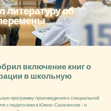
л литературу об
 перемены
брил включение книг о
рации в школьную
ьную программу произведения о специальной
ече с педагогами в Южно-Сахалинске - и