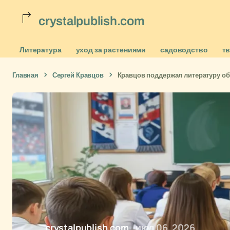
crystalpublish.com
Литература
уход за растениями
садоводство
т
Главная
Сергей Кравцов
Кравцов поддержал литературу о
crystalpublish.com
июл 06, 2026