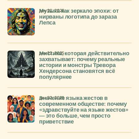
дек 22, 2025
Музыка как зеркало эпохи: от
нирваны логотипа до зараза
Лепса
дек 22, 2025
Мистика, которая действительно
захватывает: почему реальные
истории и монстры Тревора
Хендерсона становятся всё
популярнее
дек 22, 2025
Значение языка жестов в
современном обществе: почему
«здравствуйте на языке жестов»
— это больше, чем просто
приветствие