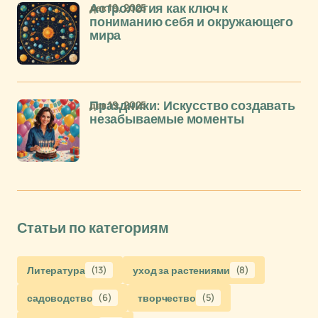
дек 19, 2025
Астрология как ключ к
пониманию себя и окружающего
мира
дек 19, 2025
Праздники: Искусство создавать
незабываемые моменты
Статьи по категориям
Литература
(13)
уход за растениями
(8)
садоводство
(6)
творчество
(5)