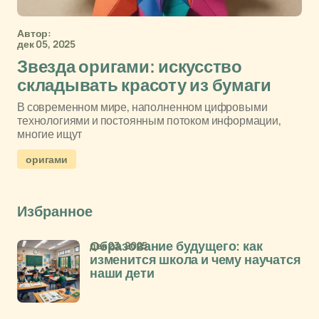
Автор:
дек 05, 2025
Звезда оригами: искусство
складывать красоту из бумаги
В современном мире, наполненном цифровыми
технологиями и постоянным потоком информации,
многие ищут
оригами
Избранное
дек 23, 2025
Образование будущего: как
изменится школа и чему научатся
наши дети