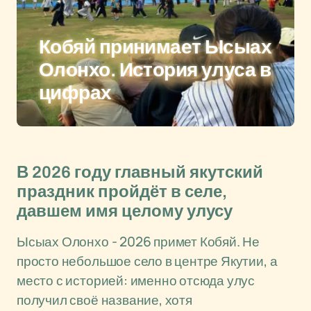
Кобяй принимает Ысыах
Олонхо. История улуса в
цифрах
В 2026 году главный якутский
праздник пройдёт в селе,
давшем имя целому улусу
Ысыах Олонхо - 2026 примет Кобяй. Не
просто небольшое село в центре Якутии, а
место с историей: именно отсюда улус
получил своё название, хотя