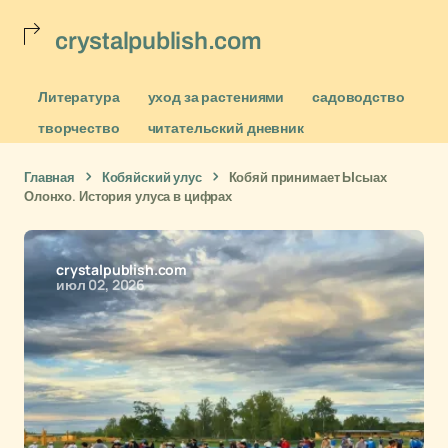
crystalpublish.com
Литература
уход за растениями
садоводство
творчество
читательский дневник
Главная
Кобяйский улус
Кобяй принимает Ысыах
Олонхо. История улуса в цифрах
crystalpublish.com
июл 02, 2026