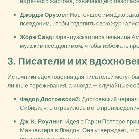
из речного жаргона, означающего безопасн
Джордж Оруэлл:
Настоящее имя Джорджа 
псевдоним, чтобы отделить свою журналис
Жорж Санд:
Французская писательница Ам
мужским псевдонимом, чтобы избежать пр
3. Писатели и их вдохнове
Источники вдохновения для писателей могут б
личные переживания, а иногда — случайные соб
Федор Достоевский:
Достоевский черпал 
Сибири, что отразилось в его произведения
Дж. К. Роулинг:
Идея о Гарри Поттере приш
Манчестера в Лондон. Она утверждает, что
внезапно и полностью.