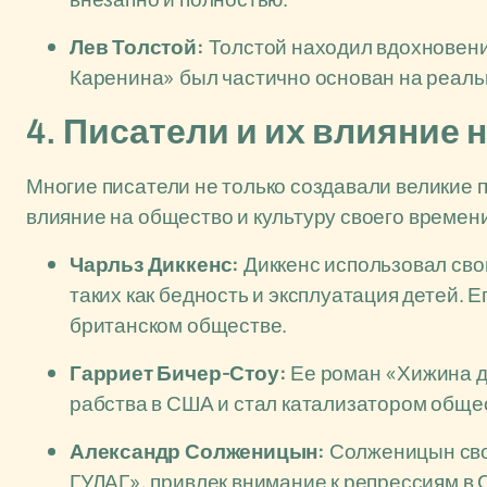
Лев Толстой:
Толстой находил вдохновение
Каренина» был частично основан на реальн
4. Писатели и их влияние 
Многие писатели не только создавали великие 
влияние на общество и культуру своего времени
Чарльз Диккенс:
Диккенс использовал сво
таких как бедность и эксплуатация детей.
британском обществе.
Гарриет Бичер-Стоу:
Ее роман «Хижина д
рабства в США и стал катализатором обще
Александр Солженицын:
Солженицын сво
ГУЛАГ», привлек внимание к репрессиям в