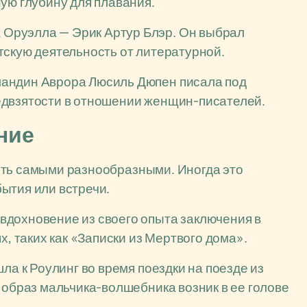
ую глубину для плавания.
Оруэлла — Эрик Артур Блэр. Он выбрал
тскую деятельность от литературной.
андин Аврора Люсиль Дюпен писала под
едвзятости в отношении женщин-писателей.
ние
ыть самыми разнообразными. Иногда это
ытия или встречи.
вдохновение из своего опыта заключения в
х, таких как «Записки из Мертвого дома».
ла к Роулинг во время поездки на поезде из
 образ мальчика-волшебника возник в ее голове