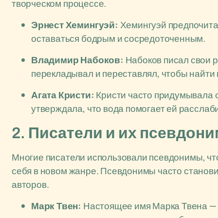
творческом процессе.
Эрнест Хемингуэй:
Хемингуэй предпочитал 
оставаться бодрым и сосредоточенным.
Владимир Набоков:
Набоков писал свои р
перекладывал и переставлял, чтобы найти 
Агата Кристи:
Кристи часто придумывала с
утверждала, что вода помогает ей расслаб
2. Писатели и их псевдон
Многие писатели использовали псевдонимы, чт
себя в новом жанре. Псевдонимы часто станов
авторов.
Марк Твен:
Настоящее имя Марка Твена — 