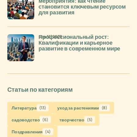
мероприятия: как чтение
становится ключевым ресурсом
для развития
ноя 11, 2025
Профессиональный рост:
Квалификации и карьерное
развитие в современном мире
Статьи по категориям
Литература
(13)
уход за растениями
(8)
садоводство
(6)
творчество
(5)
Поздравления
(4)