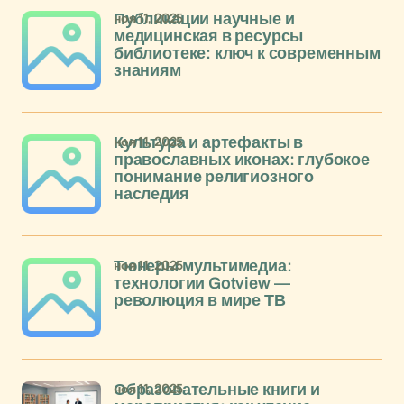
ноя 11, 2025
Публикации научные и
медицинская в ресурсы
библиотеке: ключ к современным
знаниям
ноя 11, 2025
Культура и артефакты в
православных иконах: глубокое
понимание религиозного
наследия
ноя 11, 2025
Тюнеры мультимедиа:
технологии Gotview —
революция в мире ТВ
ноя 11, 2025
Образовательные книги и