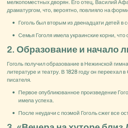
мелкопоместных дворян. Его отец, Василий Аф
драматургом, что, вероятно, повлияло на фор
Гоголь был вторым из двенадцати детей в 
Семья Гоголя имела украинские корни, что 
2. Образование и начало 
Гоголь получил образование в Нежинской гимназ
литературе и театру. В 1828 году он переехал в
писателя.
Первое опубликованное произведение Гого
имела успеха.
После неудачи с поэмой Гоголь сжег все о
3. «Вечера на хуторе близ