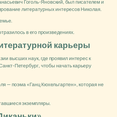
анасьевич Гоголь-Яновский, был писателем и
мирование литературных интересов Николая.
семье.
отразилось в его произведениях.
литературной карьеры
ии высших наук, где проявил интерес к
 Санкт-Петербург, чтобы начать карьеру
ля — поэма «Ганц Кюхельгартен», которая не
ставшиеся экземпляры.
 Диканьки»