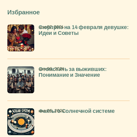
Избранное
ноя 07, 2024
Сюрприз на 14 февраля девушке:
Идеи и Советы
ноя 06, 2024
Отомстить за выживших:
Понимание и Значение
ноя 06, 2024
Факты о Солнечной системе