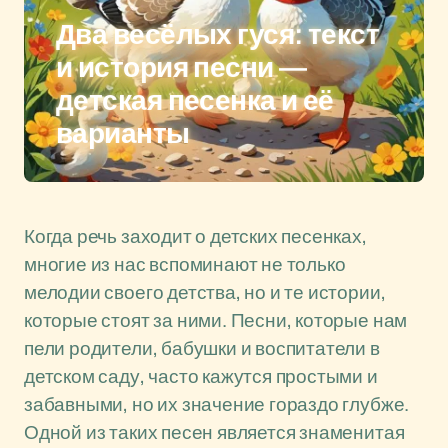
Два весёлых гуся: текст
и история песни —
детская песенка и её
варианты
Когда речь заходит о детских песенках,
многие из нас вспоминают не только
мелодии своего детства, но и те истории,
которые стоят за ними. Песни, которые нам
пели родители, бабушки и воспитатели в
детском саду, часто кажутся простыми и
забавными, но их значение гораздо глубже.
Одной из таких песен является знаменитая