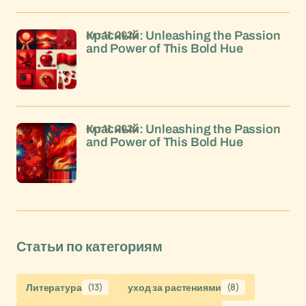
окт 11, 2024
Красный: Unleashing the Passion
and Power of This Bold Hue
окт 11, 2024
Красный: Unleashing the Passion
and Power of This Bold Hue
Статьи по категориям
Литература
(13)
уход за растениями
(8)