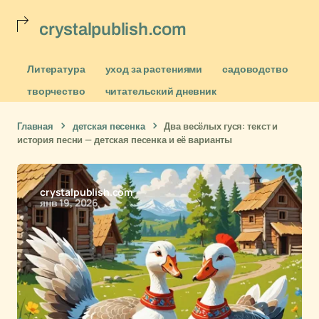
crystalpublish.com
Литература
уход за растениями
садоводство
творчество
читательский дневник
Главная
детская песенка
Два весёлых гуся: текст и
история песни — детская песенка и её варианты
crystalpublish.com
янв 19, 2026