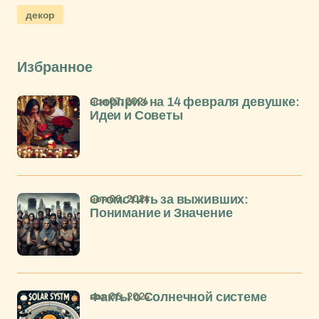
декор
Избранное
ноя 07, 2024
Сюрприз на 14 февраля девушке:
Идеи и Советы
ноя 06, 2024
Отомстить за выживших:
Понимание и Значение
ноя 06, 2024
Факты о Солнечной системе