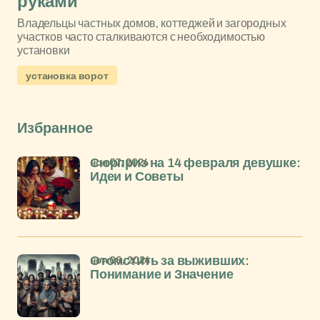
руками
Владельцы частных домов, коттеджей и загородных
участков часто сталкиваются с необходимостью
установки
установка ворот
Избранное
ноя 07, 2024
Сюрприз на 14 февраля девушке:
Идеи и Советы
ноя 06, 2024
Отомстить за выживших:
Понимание и Значение