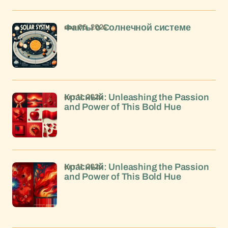
ноя 06, 2024
Факты о Солнечной системе
окт 11, 2024
Красный: Unleashing the Passion
and Power of This Bold Hue
окт 11, 2024
Красный: Unleashing the Passion
and Power of This Bold Hue