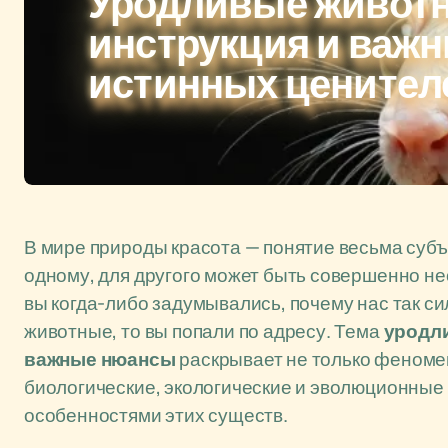
Уродливые животн
инструкция и важ
истинных ценител
В мире природы красота — понятие весьма субъ
одному, для другого может быть совершенно н
вы когда-либо задумывались, почему нас так с
животные, то вы попали по адресу. Тема
уродли
важные нюансы
раскрывает не только феномен
биологические, экологические и эволюционные
особенностями этих существ.