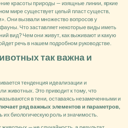
ние красоты природы — изящные линии, яркие
ном мире существует целый пласт существ,
и». Они вызвали множество вопросов у
 фауны. Что заставляет некоторые виды иметь
ий вид? Чем они живут, как выживают и какую
пойдет речь в нашем подробном руководстве.
ивотных так важна и
живается тенденция идеализации и
ли животных. Это приводит к тому, что
казываются в тени, оставаясь незамеченными и
ючает ряд важных элементов и параметров,
ть их биологическую роль и значимость.
 животных — не случайность, а результат