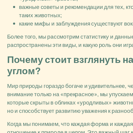
важные советы и рекомендации для тех, к
таких животных;
какие мифы и заблуждения существуют вокру
Более того, мы рассмотрим статистику и данные
распространены эти виды, и какую роль они иг
Почему стоит взглянуть н
углом?
Мир природы гораздо богаче и удивительнее, ч
внимание только на «прекрасное», мы упускае
которые скрыты в обликах «уродливых» животны
но и способствует развитию уважения к разноо
Когда мы понимаем, что каждая форма и каждая
отношение к природе в целом. Это важный шаг к