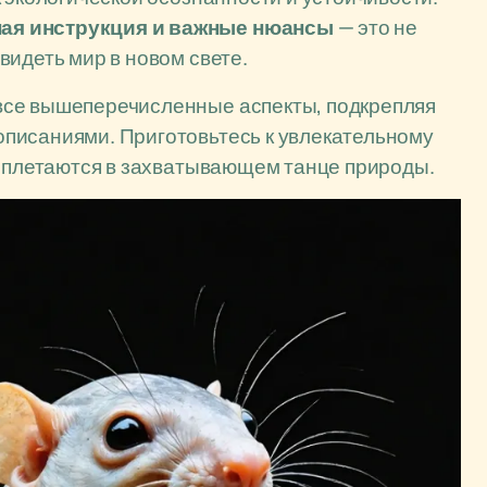
ая инструкция и важные нюансы
— это не
видеть мир в новом свете.
все вышеперечисленные аспекты, подкрепляя
писаниями. Приготовьтесь к увлекательному
реплетаются в захватывающем танце природы.