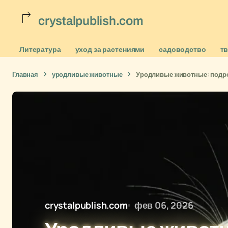
crystalpublish.com
Литература
уход за растениями
садоводство
т
Главная
уродливые животные
Уродливые животные: подро
crystalpublish.com
фев 06, 2026