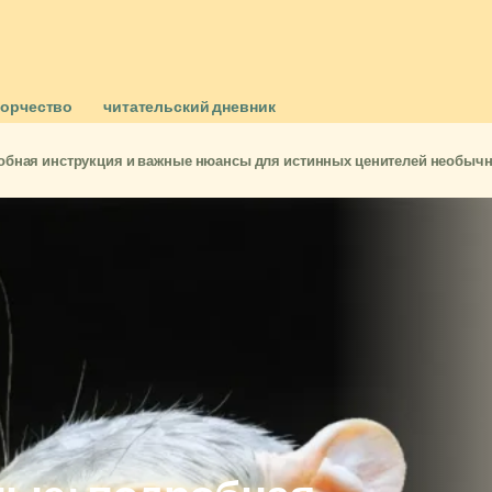
ворчество
читательский дневник
бная инструкция и важные нюансы для истинных ценителей необычн