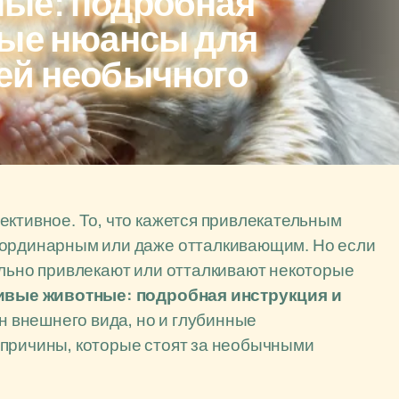
ые: подробная
ные нюансы для
ей необычного
ективное. То, что кажется привлекательным
еординарным или даже отталкивающим. Но если
ильно привлекают или отталкивают некоторые
вые животные: подробная инструкция и
 внешнего вида, но и глубинные
 причины, которые стоят за необычными