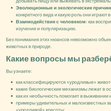
добывать пищу или выживать в экстремаль
Эволюционные и экологические причин
конкретного вида и какую роль они играют 
Взаимодействие с человеком:
как воспри
изучение и популяризацию.
Без понимания этих нюансов невозможно объек
животных в природе.
Какие вопросы мы разберё
Вы узнаете:
как классифицируются «уродливые» животн
какие биологические механизмы лежат в ос
как их необычность помогает в выживании 
примеры удивительных и малоизвестных в
«уродливой» красоты;