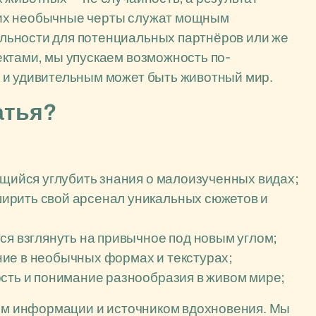
 их необычные черты служат мощным
льности для потенциальных партнёров или же
ктами, мы упускаем возможность по-
 и удивительным может быть животный мир.
атья?
ящийся углубить знания о малоизученных видах;
ирить свой арсенал уникальных сюжетов и
ся взглянуть на привычное под новым углом;
ие в необычных формах и текстурах;
ость и понимание разнообразия в живом мире;
зем информации и источником вдохновения. Мы