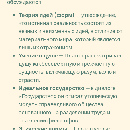
обсуждаются:
Теория идей (форм)
— утверждение,
что истинная реальность состоит из
вечных и неизменных идей, в отличие от
материального мира, который является
лишь их отражением.
Учение о душе
— Платон рассматривал
душу как бессмертную и трёхчастную
сущность, включающую разум, волю и
страсти.
Идеальное государство
— в диалоге
«Государство» он описал утопическую
модель справедливого общества,
основанного на разделении труда и
правлении философов.
Этические нормы
— Платон уделял