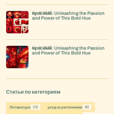
окт 11, 2024
Красный: Unleashing the Passion
and Power of This Bold Hue
окт 11, 2024
Красный: Unleashing the Passion
and Power of This Bold Hue
Статьи по категориям
Литература
(13)
уход за растениями
(8)