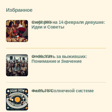
Избранное
ноя 07, 2024
Сюрприз на 14 февраля девушке:
Идеи и Советы
ноя 06, 2024
Отомстить за выживших:
Понимание и Значение
ноя 06, 2024
Факты о Солнечной системе