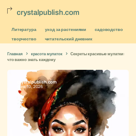
crystalpublish.com
Литература
уход за растениями
садоводство
творчество
читательский дневник
Главная
красота мулаток
Секреты красивые мулатки:
что важно знать каждому
crystalpublish.com
фев 10, 2026