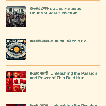
ноя 06, 2024
Отомстить за выживших:
Понимание и Значение
ноя 06, 2024
Факты о Солнечной системе
окт 11, 2024
Красный: Unleashing the Passion
and Power of This Bold Hue
окт 11, 2024
Красный: Unleashing the Passion