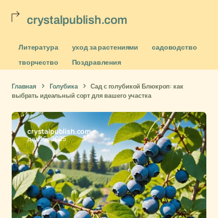
crystalpublish.com
Литература
уход за растениями
садоводство
творчество
Поздравления
Главная
Голубика
Сад с голубикой Блюкроп: как
выбрать идеальный сорт для вашего участка
crystalpublish.com
дек 16, 2025