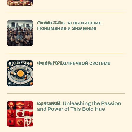
ноя 06, 2024
Отомстить за выживших:
Понимание и Значение
ноя 06, 2024
Факты о Солнечной системе
окт 11, 2024
Красный: Unleashing the Passion
and Power of This Bold Hue