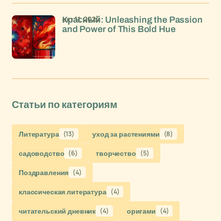
окт 11, 2024
Красный: Unleashing the Passion
and Power of This Bold Hue
Статьи по категориям
Литература
(13)
уход за растениями
(8)
садоводство
(6)
творчество
(5)
Поздравления
(4)
классическая литература
(4)
читательский дневник
(4)
оригами
(4)