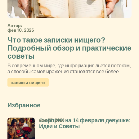
Автор:
фев 10, 2026
Что такое записки нищего?
Подробный обзор и практические
советы
В современном мире, где информация льется потоком,
а способы самовыражения становятся все более
записки нищего
Избранное
ноя 07, 2024
Сюрприз на 14 февраля девушке:
Идеи и Советы