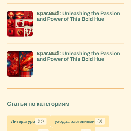
окт 11, 2024
Красный: Unleashing the Passion
and Power of This Bold Hue
окт 11, 2024
Красный: Unleashing the Passion
and Power of This Bold Hue
Статьи по категориям
Литература
(13)
уход за растениями
(8)