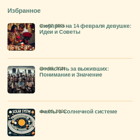
Избранное
ноя 07, 2024
Сюрприз на 14 февраля девушке:
Идеи и Советы
ноя 06, 2024
Отомстить за выживших:
Понимание и Значение
ноя 06, 2024
Факты о Солнечной системе