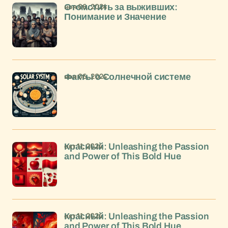
ноя 06, 2024
Отомстить за выживших:
Понимание и Значение
ноя 06, 2024
Факты о Солнечной системе
окт 11, 2024
Красный: Unleashing the Passion
and Power of This Bold Hue
окт 11, 2024
Красный: Unleashing the Passion
and Power of This Bold Hue