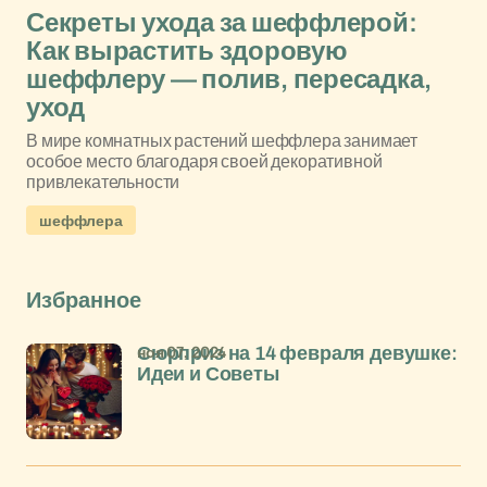
Секреты ухода за шеффлерой:
Как вырастить здоровую
шеффлеру — полив, пересадка,
уход
В мире комнатных растений шеффлера занимает
особое место благодаря своей декоративной
привлекательности
шеффлера
Избранное
ноя 07, 2024
Сюрприз на 14 февраля девушке:
Идеи и Советы