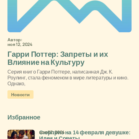
Автор:
ноя 12, 2024
Гарри Поттер: Запреты и их
Влияние на Культуру
Серия книг о Гарри Поттере, написанная Дж. К.
Роулинг, стала феноменом в мире литературы и кино.
Однако,
Новости
Избранное
ноя 07, 2024
Сюрприз на 14 февраля девушке:
Идеи и Советы