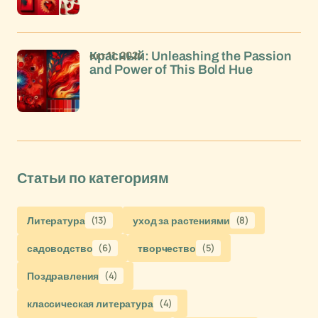
окт 11, 2024
Красный: Unleashing the Passion
and Power of This Bold Hue
Статьи по категориям
Литература
(13)
уход за растениями
(8)
садоводство
(6)
творчество
(5)
Поздравления
(4)
классическая литература
(4)