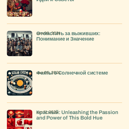
ноя 06, 2024
Отомстить за выживших:
Понимание и Значение
ноя 06, 2024
Факты о Солнечной системе
окт 11, 2024
Красный: Unleashing the Passion
and Power of This Bold Hue