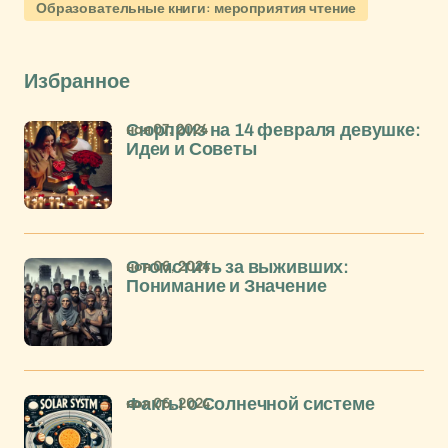
Образовательные книги: мероприятия чтение
Избранное
ноя 07, 2024
Сюрприз на 14 февраля девушке:
Идеи и Советы
ноя 06, 2024
Отомстить за выживших:
Понимание и Значение
ноя 06, 2024
Факты о Солнечной системе