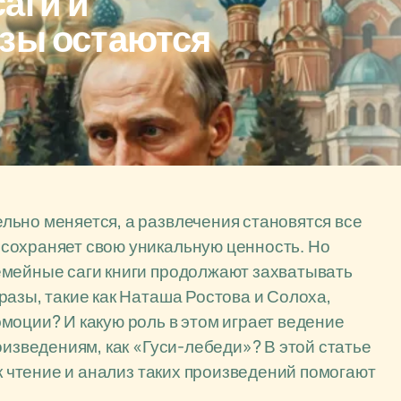
аги и
азы остаются
ьно меняется, а развлечения становятся все
сохраняет свою уникальную ценность. Но
емейные саги книги продолжают захватывать
разы, такие как Наташа Ростова и Солоха,
моции? И какую роль в этом играет ведение
оизведениям, как «Гуси-лебеди»? В этой статье
ак чтение и анализ таких произведений помогают