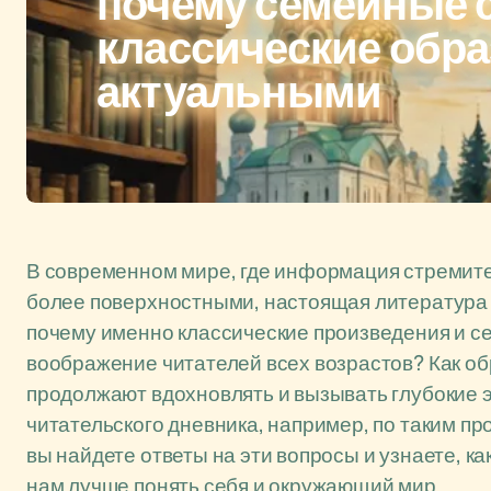
почему семейные с
классические обр
актуальными
В современном мире, где информация стремител
более поверхностными, настоящая литература 
почему именно классические произведения и с
воображение читателей всех возрастов? Как об
продолжают вдохновлять и вызывать глубокие э
читательского дневника, например, по таким пр
вы найдете ответы на эти вопросы и узнаете, к
нам лучше понять себя и окружающий мир.