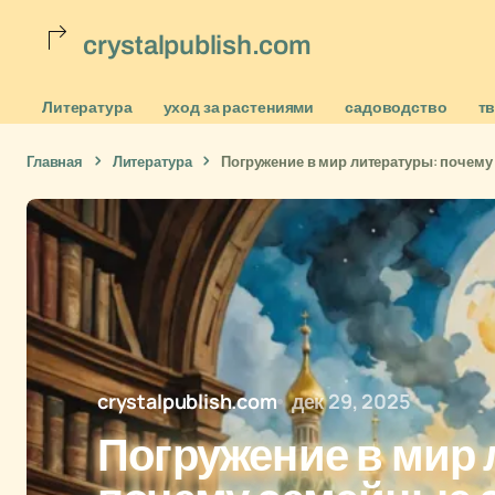
crystalpublish.com
Литература
уход за растениями
садоводство
т
Главная
Литература
Погружение в мир литературы: почему
crystalpublish.com
дек 29, 2025
Погружение в мир 