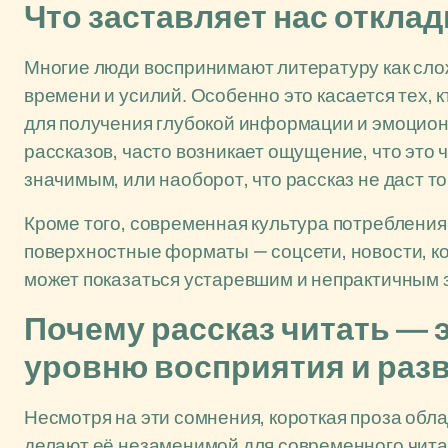
Что заставляет нас откла
Многие люди воспринимают литературу как сло
времени и усилий. Особенно это касается тех, к
для получения глубокой информации и эмоциона
рассказов, часто возникает ощущение, что это 
значимым, или наоборот, что рассказ не даст то
Кроме того, современная культура потреблени
поверхностные форматы — соцсети, новости, кор
может показаться устаревшим и непрактичным 
Почему рассказ читать — 
уровню восприятия и раз
Несмотря на эти сомнения, короткая проза об
делают её незаменимой для современного чита