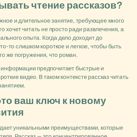
дывать чтение рассказов?
жное и длительное занятие, требующее много
то хочет читать не просто ради развлечения, а
льного опыта. Когда дело доходит до
что-то слишком короткое и легкое, чтобы быть
го же погружения, что роман.
я информации предпочитает быстрые и
откие видео. В таком контексте рассказ читать
занятием.
это ваш ключ к новому
вития
ладает уникальными преимуществами, которые
теля. Рассказ — это концентрированное