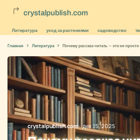
crystalpublish.com
Литература
уход за растениями
садоводство
т
Главная
Литература
Почему рассказ читать — это не прост
crystalpublish.com
дек 15, 2025