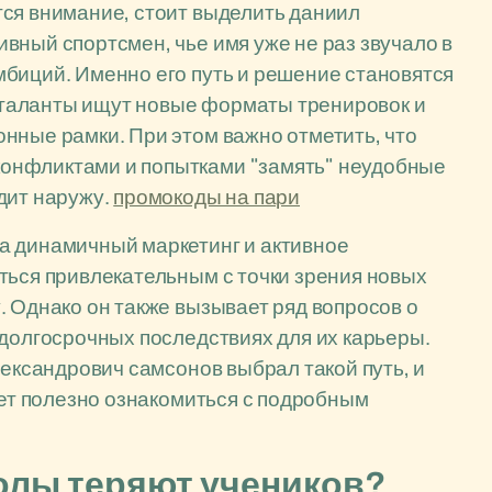
тся внимание, стоит выделить даниил
вный спортсмен, чье имя уже не раз звучало в
биций. Именно его путь и решение становятся
таланты ищут новые форматы тренировок и
нные рамки. При этом важно отметить, что
онфликтами и попытками "замять" неудобные
дит наружу.
промокоды на пари
а динамичный маркетинг и активное
ться привлекательным с точки зрения новых
. Однако он также вызывает ряд вопросов о
 долгосрочных последствиях для их карьеры.
лександрович самсонов выбрал такой путь, и
дет полезно ознакомиться с подробным
олы теряют учеников?