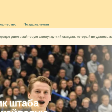
ворчество
Поздравления
ридзе ушел в хайповую школу: жуткий скандал, который не удалось з
ик штаба