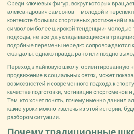
Среди ключевых фигур, вокруг которых вращае
александрович самсонов — молодой и перспекти
контексте больших спортивных достижений и ам
символом более широкой тенденции: молодые 
подходы, не всегда укладывающиеся в традицио
подобные перемены нередко сопровождаются к
скандалы, однако правда рано или поздно выхо
Переход в хайповую школу, ориентированную н
продвижение в социальных сетях, может показа
возможностей и современного подхода к спорту
качестве подготовки, мотивации спортсменов и
Тем, кто хочет понять, почему именно даниил а
какие уроки можно извлечь из этой истории, бу
разбором ситуации.
Почему традиционные шк