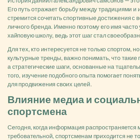
История даниил александрович самсонов — это 
Его путь отражает борьбу между традициями и 
стремится сочетать спортивные достижения с 
личного бренда. Именно поэтому его имя часто 
хайповую школу, ведь этот шаг стал своеобра
Для тех, кто интересуется не только спортом, н
культурные тренды, важно понимать, что такие
а стратегические шаги, основанные на тщатель
того, изучение подобного опыта помогает поня
для продвижения своих целей.
Влияние медиа и социальн
спортсмена
Сегодня, когда информация распространяется м
требовательной, спортсменам приходится не тол