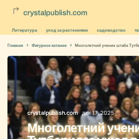
crystalpublish.com
Литература
уход за растениями
садоводство
т
Главная
Фигурное катание
Многолетний ученик штаба Тутбе
crystalpublish.com
дек 17, 2025
Многолетний учен