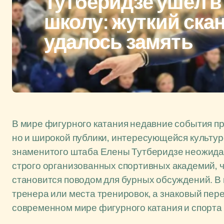
Тутберидзе ушел 
школу: жуткий ска
удалось замять
В мире фигурного катания недавние события пр
но и широкой публики, интересующейся культур
знаменитого штаба Елены Тутберидзе неожида
строго организованных спортивных академий, ч
становится поводом для бурных обсуждений. В 
тренера или места тренировок, а знаковый пер
современном мире фигурного катания и спорта 