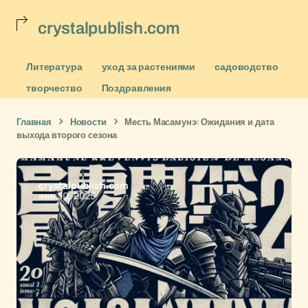
crystalpublish.com
Литература
уход за растениями
садоводство
творчество
Поздравления
Главная
Новости
Месть Масамунэ: Ожидания и дата
выхода второго сезона
crystalpublish.com
янв 30, 2025