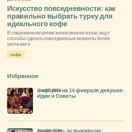
Искусство повседневности: как
правильно выбрать турку для
идеального кофе
В современном ритме жизни многие из нас ищут
способы сделать повседневные моменты более
уютными и
кофе
Избранное
ноя 07, 2024
Сюрприз на 14 февраля девушке:
Идеи и Советы
ноя 06, 2024
Отомстить за выживших: