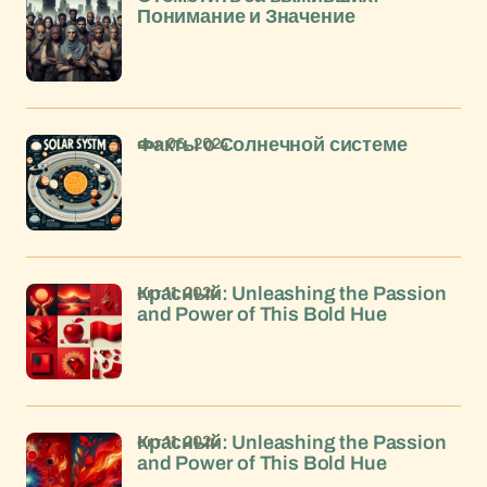
Понимание и Значение
ноя 06, 2024
Факты о Солнечной системе
окт 11, 2024
Красный: Unleashing the Passion
and Power of This Bold Hue
окт 11, 2024
Красный: Unleashing the Passion
and Power of This Bold Hue