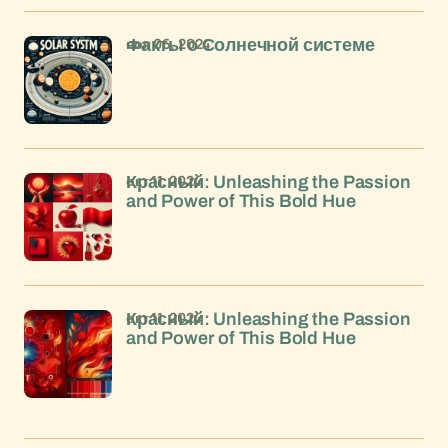
ноя 06, 2024
Факты о Солнечной системе
окт 11, 2024
Красный: Unleashing the Passion
and Power of This Bold Hue
окт 11, 2024
Красный: Unleashing the Passion
and Power of This Bold Hue