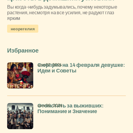
Вы когда-нибудь задумывались, почему некоторые
растения, несмотря на все усилия, не радуют глаз
ярким
неорегелия
Избранное
ноя 07, 2024
Сюрприз на 14 февраля девушке:
Идеи и Советы
ноя 06, 2024
Отомстить за выживших:
Понимание и Значение