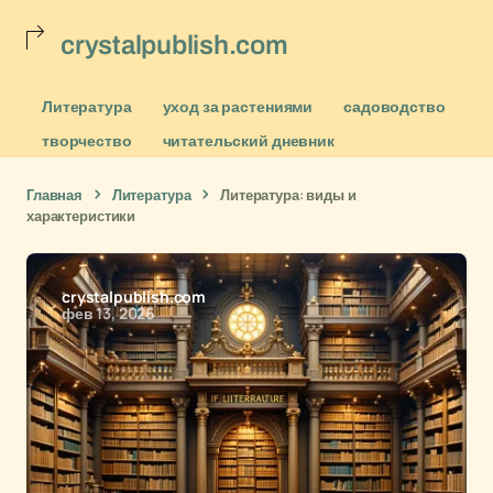
crystalpublish.com
Литература
уход за растениями
садоводство
творчество
читательский дневник
Главная
Литература
Литература: виды и
характеристики
crystalpublish.com
фев 13, 2026