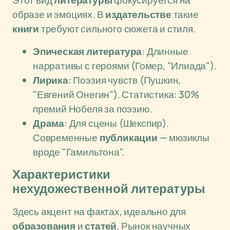
Этот вид
литературы
фокусируется на
образе и эмоциях. В
издательстве
такие
книги
требуют сильного сюжета и стиля.
Эпическая литература
: Длинные
нарративы с героями (Гомер, "Илиада").
Лирика
: Поэзия чувств (Пушкин,
"Евгений Онегин"). Статистика: 30%
премий Нобеля за поэзию.
Драма
: Для сцены (Шекспир).
Современные
публикации
— мюзиклы
вроде "Гамильтона".
Характеристики
нехудожественной литературы
Здесь акцент на фактах, идеально для
образования
и
статей
. Рынок научных