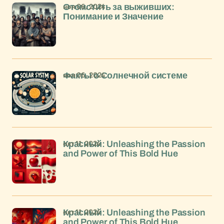
ноя 06, 2024
Отомстить за выживших:
Понимание и Значение
ноя 06, 2024
Факты о Солнечной системе
окт 11, 2024
Красный: Unleashing the Passion
and Power of This Bold Hue
окт 11, 2024
Красный: Unleashing the Passion
and Power of This Bold Hue