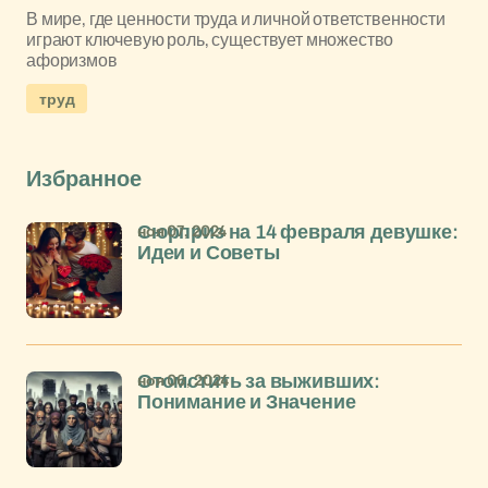
В мире, где ценности труда и личной ответственности
играют ключевую роль, существует множество
афоризмов
труд
Избранное
ноя 07, 2024
Сюрприз на 14 февраля девушке:
Идеи и Советы
ноя 06, 2024
Отомстить за выживших:
Понимание и Значение