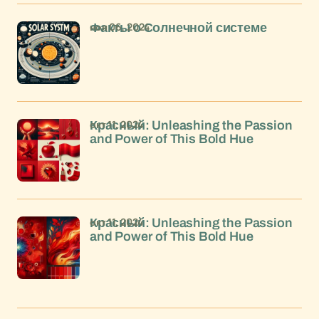
ноя 06, 2024
Факты о Солнечной системе
окт 11, 2024
Красный: Unleashing the Passion
and Power of This Bold Hue
окт 11, 2024
Красный: Unleashing the Passion
and Power of This Bold Hue