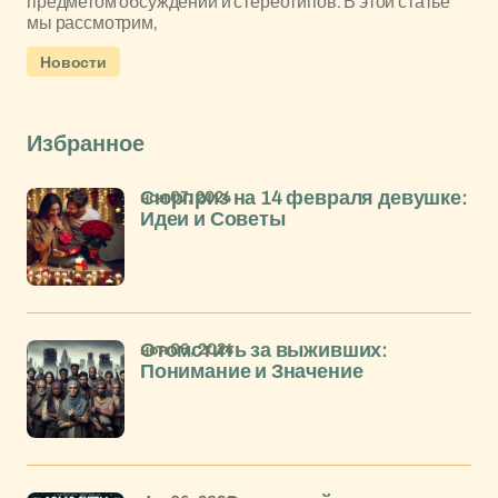
предметом обсуждений и стереотипов. В этой статье
мы рассмотрим,
Новости
Избранное
ноя 07, 2024
Сюрприз на 14 февраля девушке:
Идеи и Советы
ноя 06, 2024
Отомстить за выживших:
Понимание и Значение