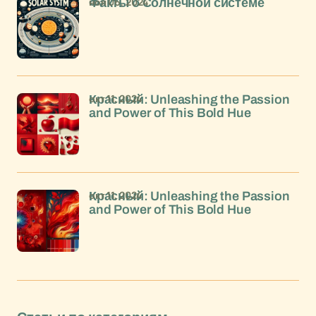
ноя 06, 2024
Факты о Солнечной системе
окт 11, 2024
Красный: Unleashing the Passion
and Power of This Bold Hue
окт 11, 2024
Красный: Unleashing the Passion
and Power of This Bold Hue