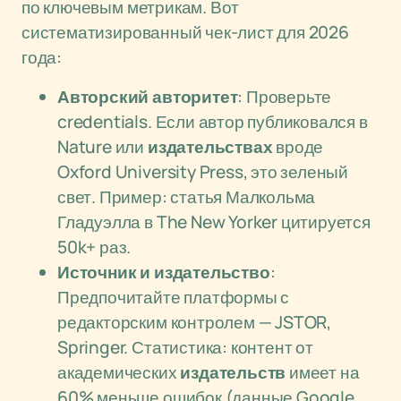
по ключевым метрикам. Вот
систематизированный чек-лист для 2026
года:
Авторский авторитет
: Проверьте
credentials. Если автор публиковался в
Nature или
издательствах
вроде
Oxford University Press, это зеленый
свет. Пример: статья Малкольма
Гладуэлла в The New Yorker цитируется
50k+ раз.
Источник и
издательство
:
Предпочитайте платформы с
редакторским контролем — JSTOR,
Springer. Статистика: контент от
академических
издательств
имеет на
60% меньше ошибок (данные Google