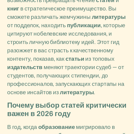
возможность превращать чтение
статей
и
книг
в стратегическое преимущество. Вы
сможете различать жемчужины
литературы
от подделок, находить
публикации
, которые
цитируют нобелевские исследования, и
строить личную библиотеку идей. Этот гид
разожжет в вас страсть к качественному
контенту, показав, как
статьи
из топовых
издательств
меняют траектории судеб — от
студентов, получающих стипендии, до
профессионалов, запускающих стартапы на
основе инсайтов из
литературы
.
Почему выбор статей критически
важен в 2026 году
В год, когда
образование
мигрировало в