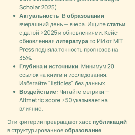
Scholar 2025).
Актуальность
: В
образовании
вчерашний день — вчера. Ищите
статьи
с датой >2025 и обновлениями. Кейс:
обновленная
литература
по ИИ от MIT
Press подняла точность прогнозов на
35%.
Глубина и источники
: Минимум 20
ссылок на
книги
и исследования.
Избегайте "listicles" без данных.
Воздействие
: Читайте метрики —
Altmetric score >50 указывает на
влияние.
Эти критерии превращают хаос
публикаций
в структурированное
образование
.