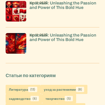
окт 11, 2024
Красный: Unleashing the Passion
and Power of This Bold Hue
окт 11, 2024
Красный: Unleashing the Passion
and Power of This Bold Hue
Статьи по категориям
Литература
(13)
уход за растениями
(8)
садоводство
(6)
творчество
(5)