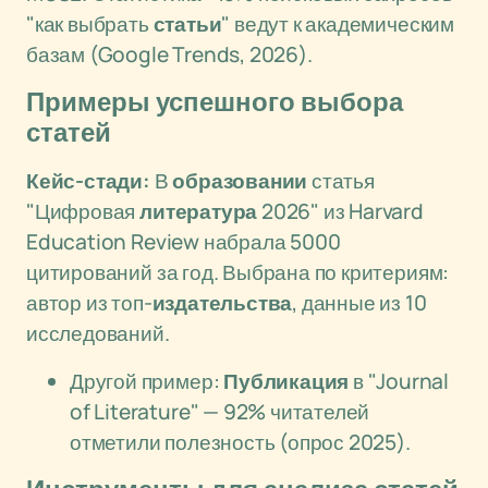
"как выбрать
статьи
" ведут к академическим
базам (Google Trends, 2026).
Примеры успешного выбора
статей
Кейс-стади:
В
образовании
статья
"Цифровая
литература
2026" из Harvard
Education Review набрала 5000
цитирований за год. Выбрана по критериям:
автор из топ-
издательства
, данные из 10
исследований.
Другой пример:
Публикация
в "Journal
of Literature" — 92% читателей
отметили полезность (опрос 2025).