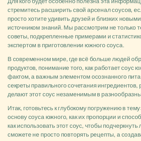
Для кого будет особенно полезна эта информац
стремитесь расширить свой арсенал соусов, е
просто хотите удивить друзей и близких новым
источником знаний. Мы рассмотрим не только т
советы, подкрепленные примерами и статистико
экспертом в приготовлении южного соуса.
В современном мире, где всё больше людей об
продуктов, понимание того, как работает соус 
фактом, а важным элементом осознанного пита
секреты правильного сочетания ингредиентов, 
делают этот соус незаменимым в разнообразны
Итак, готовьтесь к глубокому погружению в тем
основу соуса южного, как их пропорции и спосо
как использовать этот соус, чтобы подчеркнуть
сможете не просто повторять рецепты, а созд