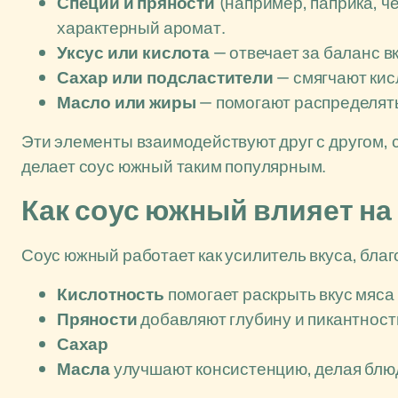
Специи и пряности
(например, паприка, ч
характерный аромат.
Уксус или кислота
— отвечает за баланс 
Сахар или подсластители
— смягчают кис
Масло или жиры
— помогают распределять
Эти элементы взаимодействуют друг с другом, 
делает соус южный таким популярным.
Как соус южный влияет на 
Соус южный работает как усилитель вкуса, бла
Кислотность
помогает раскрыть вкус мяса
Пряности
добавляют глубину и пикантнос
Сахар
Масла
улучшают консистенцию, делая блю