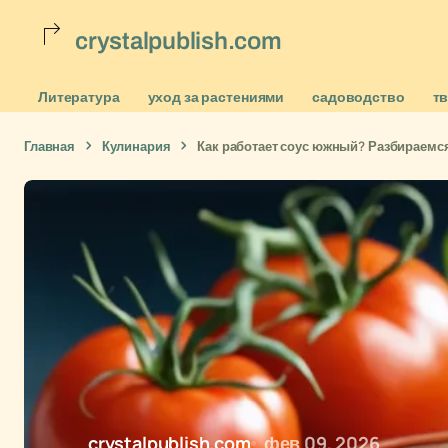
crystalpublish.com
Литература
уход за растениями
садоводство
т
Главная
Кулинария
Как работает соус южный? Разбираемся
crystalpublish.com
фев 09, 2026